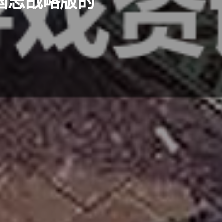
国志战略版的