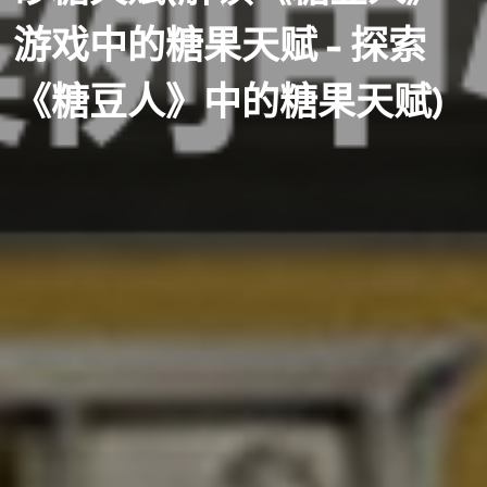
游戏中的糖果天赋 - 探索
《糖豆人》中的糖果天赋)