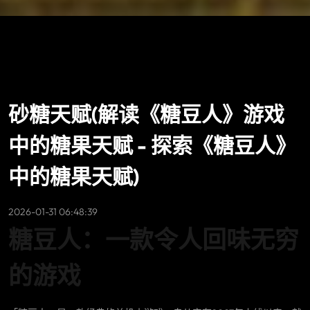
砂糖天赋(解读《糖豆人》游戏
中的糖果天赋 - 探索《糖豆人》
中的糖果天赋)
2026-01-31 06:48:39
糖豆人：一款令人回味无穷
的游戏