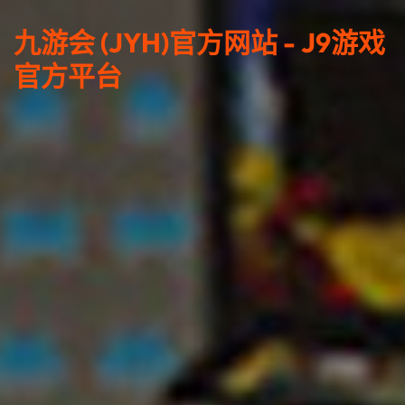
九游会 (JYH)官方网站 - J9游戏
官方平台