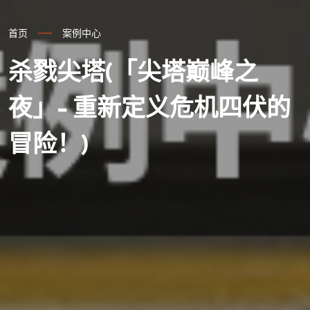
首页
案例中心
杀戮尖塔(「尖塔巅峰之
夜」- 重新定义危机四伏的
冒险！)