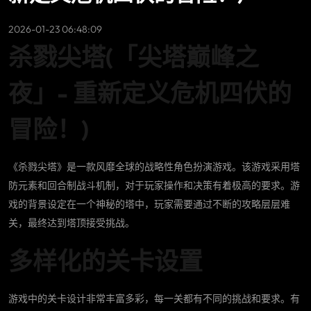
2026-01-23 06:48:09
杀戮尖塔(「尖塔巅峰之
夜」- 重新定义危机四伏的
冒险！)
《杀戮尖塔》是一款风靡全球的战略性角色扮演游戏。该游戏采用塔
防元素和回合制战斗机制，对于玩家操作和决策有着极高的要求。游
戏的背景设定在一个神秘的塔中，玩家需要通过不断的攻略层层难
关，最终达到塔顶接受挑战。
多样化的关卡设置
游戏中的关卡设计非常丰富多彩，每一关都有不同的挑战和要求。有