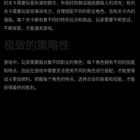
的关卡需要玩家扮演防御方，布局好防御设施抵御敌人的进攻；有的
关卡需要玩家扮演进攻方，合理搭配不同的职业角色，击败关卡内的
强敌。每个关卡都有着不同的特色玩法和挑战，玩家需要不断尝试，
不断探索，才能通关游戏。
极致的策略性
游戏中，玩家需要面对着不同职业的角色；每个角色拥有不同的技能
和特点，因此在游戏中需要灵活使用不同的角色进行搭配，才能使得
战斗更加顺利。把握每个角色的特点，选择合适的装备和技能，才能
获得最终的胜利。
九游会
独特的剧情设置
游戏中的剧情设计也非常有趣。在游戏中，玩家需要通过收集各种资
料和线索，来深入了解游戏的背景故事和角色关系。各种各样的谜团