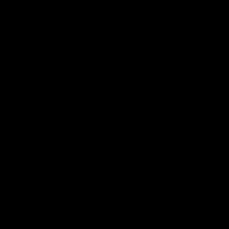
导航
首页官网入口
介绍九游会
案例中心
游戏资讯
服务方向
找到JYH