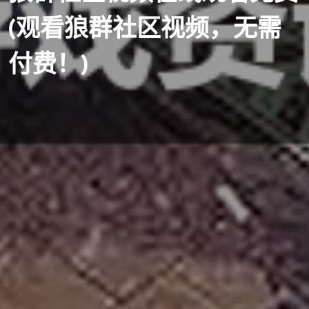
(观看狼群社区视频，无需
付费！)