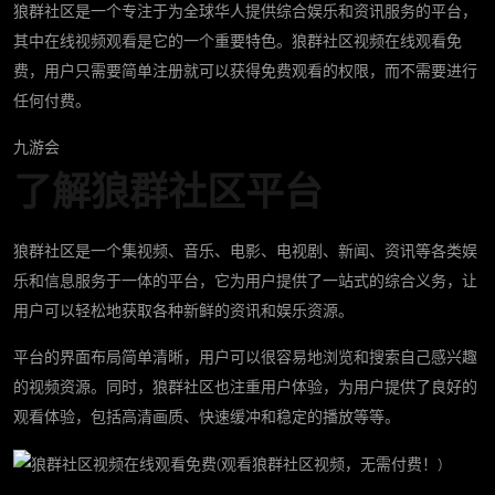
狼群社区是一个专注于为全球华人提供综合娱乐和资讯服务的平台，
其中在线视频观看是它的一个重要特色。狼群社区视频在线观看免
费，用户只需要简单注册就可以获得免费观看的权限，而不需要进行
任何付费。
九游会
了解狼群社区平台
狼群社区是一个集视频、音乐、电影、电视剧、新闻、资讯等各类娱
乐和信息服务于一体的平台，它为用户提供了一站式的综合义务，让
用户可以轻松地获取各种新鲜的资讯和娱乐资源。
平台的界面布局简单清晰，用户可以很容易地浏览和搜索自己感兴趣
的视频资源。同时，狼群社区也注重用户体验，为用户提供了良好的
观看体验，包括高清画质、快速缓冲和稳定的播放等等。